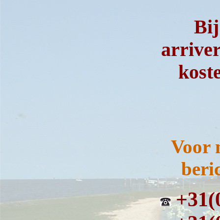
Bij
arrive
kost
Voor 
beri
+31(0