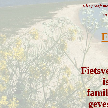
Hier proeft me
en 
F
Fiets
i
famil
geve