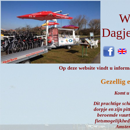
W
Dagj
Op deze website vindt u inform
Gezellig 
Komt u
Dit prachtige sch
dorpje en zijn pi
beroemde vuurt
fietsmogelijkhede
Amste