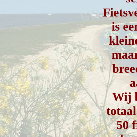
Fiets
is ee
klein
maar
bree
a
Wij 
totaa
50 f