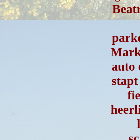
Beat
park
Mark
auto 
stapt
fi
heerl
sc