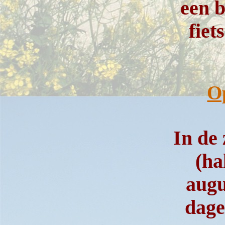
een 
fiet
O
In de
(ha
augu
dage