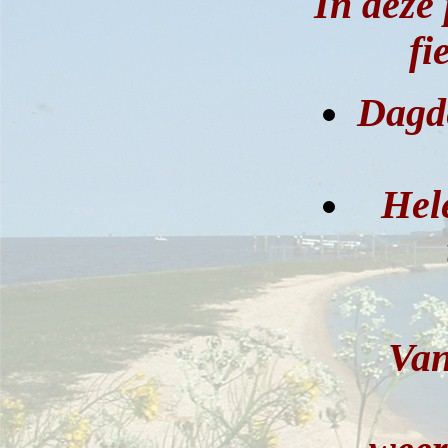
In deze 
fi
Dagde
Hel
Van