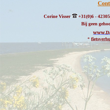
Cont
Corine Visser
+31(0)6 - 4230
Bij geen geho
www.D
*
fietsver