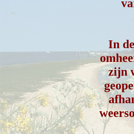
va
In d
omhee
zijn 
geope
afha
weers