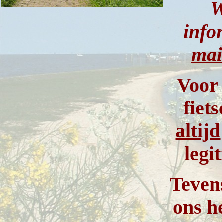
W
info
mai
Voor
fiet
altijd
legi
Teven
ons h