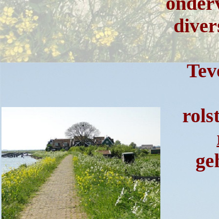
onderv
diver
Tev
rols
ge