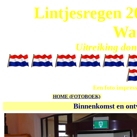
Lintjesregen 2
Wa
Uitreiking don
Een foto impress
HOME (FOTOBOEK)
Binnenkomst en ont