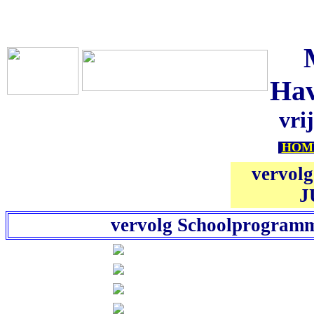
Hav
vri
HOM
vervol
J
vervolg Schoolprogramma