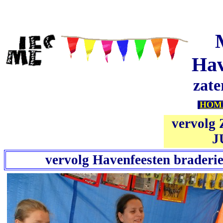
Hav
zate
HOM
vervolg
J
vervolg Havenfeesten braderie