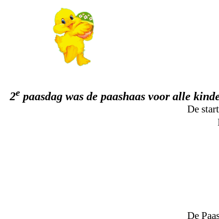
e
2
paasdag was de paashaas voor alle kinder
De star
De Paas