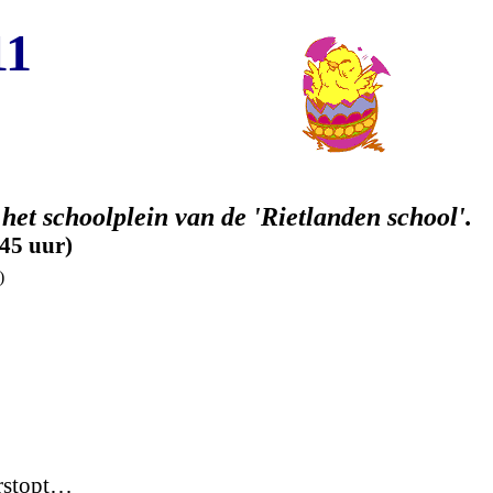
11
het schoolplein van de 'Rietlanden school'.
.45 uur)
)
rstopt…