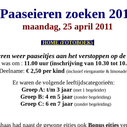
Paaseieren zoeken 20
maandag, 25 april 2011
HOME (FOTOBOEK)
en weer paaseitjes aan het verstoppen op de 
t was om :
11.00 uur (inschrijving van 10.30 tot 10
Deelname:
€ 2,50 per kind
(inclusief eiergarantie & limonade
Er waren de volgende leeftijdscategorieën:
Groep A: t/m 3 jaar
(met 1 begeleider)
Groep B: 4 en 5 jaar
(zonder begeleiding)
Groep C: 6 en 7 jaar
(zonder begeleiding)
haas had naast de gewone eitjes ook
Bonus eitjes
ve