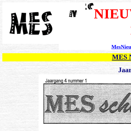
NIEU
MesNie
MES N
Jaar