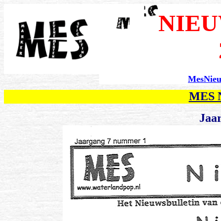
NIEU
MesNie
MES N
Jaar