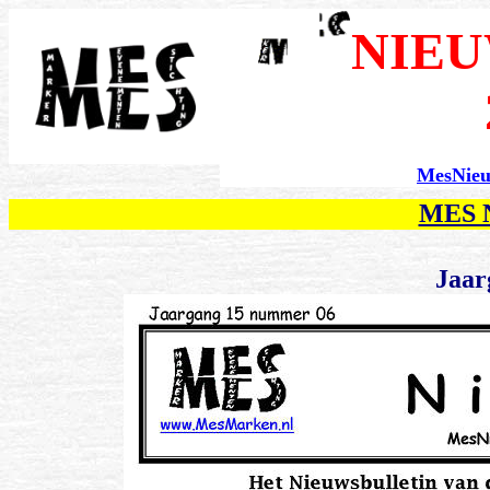
NIEU
MesNie
MES N
Jaar