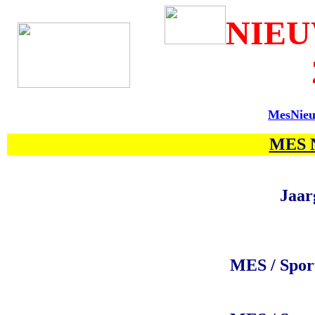
NIEU
MesNie
MES N
Jaar
MES / Spor