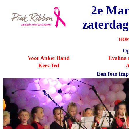
2e Mar
zaterdag
HOM
Op
Voor Anker Band
Evalina
Kees Ted
A
Een foto imp