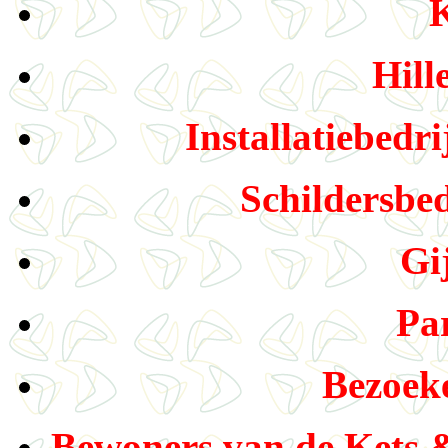
K
Hill
Installatiebed
Schildersbe
Gi
Pa
Bezoeke
Bewoners van de Kets &