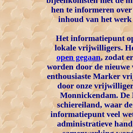
bijeenkomsten met de ni
hen te informeren over
inhoud van het werk
Het informatiepunt 
lokale vrijwilligers. H
open gegaan
, zodat 
worden door de nieuwe v
enthousiaste Marker vri
door onze vrijwillige
Monnickendam. De M
schiereiland, waar de
informatiepunt veel we
administratieve hand