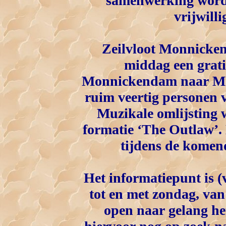
samenwerking wordt
vrijwill
Zeilvloot Monnicken
middag een grati
Monnickendam naar Mar
ruim veertig personen 
Muzikale omlijsting 
formatie ‘The Outlaw’. 
tijdens de komen
Het informatiepunt is 
tot en met zondag, van
open naar gelang het