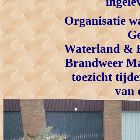
ingele
Organisatie w
G
Waterland
&
Brandweer Mar
toezicht tijd
van 