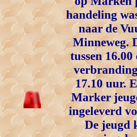
op Marken p
handeling was
naar de Vuu
Minneweg.
tussen 16.00 
verbrandin
17.10 uur. 
Marker jeug
ingeleverd vo
De jeugd k